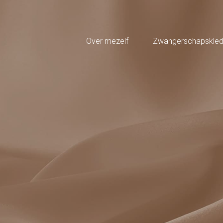
Over mezelf
Zwangerschapskledi