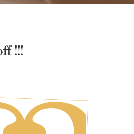
f !!!