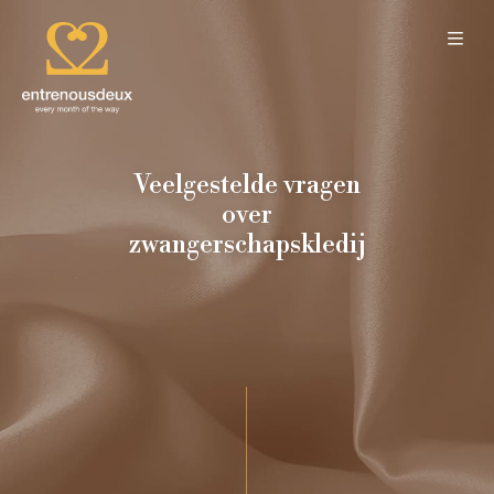
Veelgestelde vragen
over
zwangerschapskledij